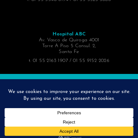
Hospital ABC
Av. Vasco de Quiroga 4001
Torre A Piso 5 Consul. 2,
Santa Fe
t. 01 55 2163 1907 / 01 55 9152 2026
URGENCIAS
• Dr. Jacobo Fleitman
55 8942 7329 y 55 8942 7338
clave 16226
• Dr. Carlos Fleitman
55 1822 7317
Copyright Vistacare 2026 I Designed & Developed by
Ikoniko.com.mx
¿Necesitas una cita?