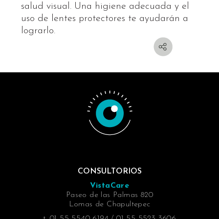
salud visual. Una higiene adecuada y el
uso de lentes protectores te ayudarán a
lograrlo.
CONSULTORIOS
VistaCare
Paseo de las Palmas 820
Lomas de Chapultepec
t. 01 55 5540 6194 / 01 55 5523 3606